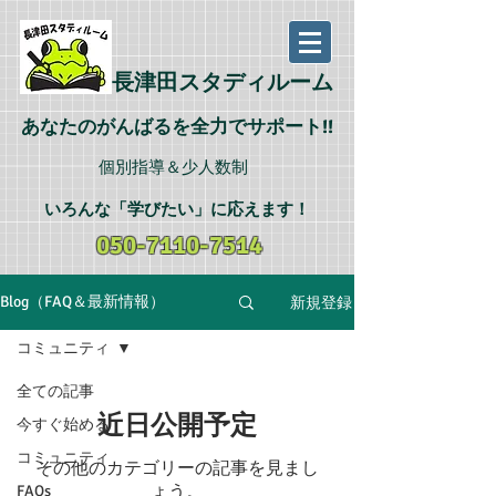
長津田スタディルーム
あなたのがんばるを全力でサポート!!
個別指導＆少人数制
いろんな「学びたい
」に応えます
！
050-7110-7514
新規登録
Blog（FAQ＆最新情報）
コミュニティ
全ての記事
近日公開予定
今すぐ始める
コミュニティ
その他のカテゴリーの記事を見まし
ょう。
FAQs