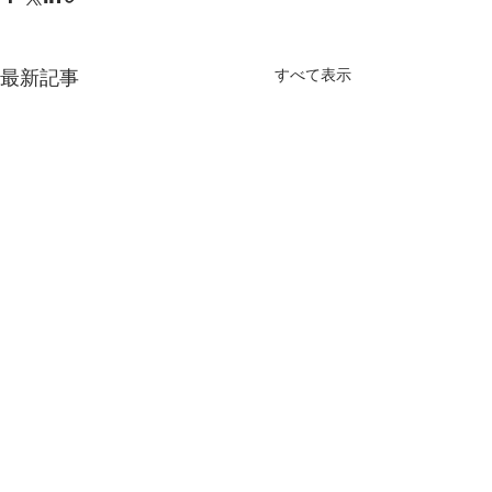
最新記事
すべて表示
GWはお休みさせて頂きま
高校生向けコー
す
今まで、小・中専
少し早めですが、GWについ
しておりましたが
コメント