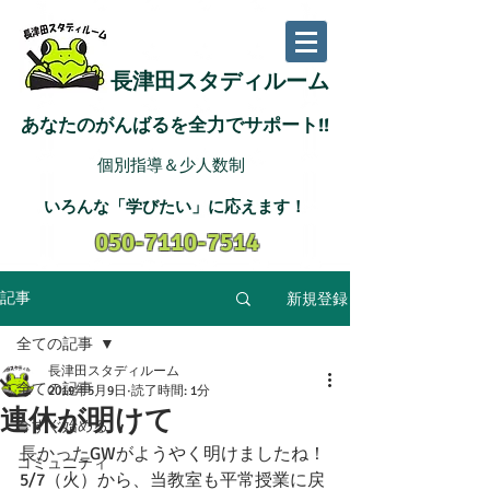
長津田スタディルーム
あなたのがんばるを全力でサポート!!
個別指導＆少人数制
いろんな「学びたい
」に応えます
！
050-7110-7514
新規登録
記事
全ての記事
長津田スタディルーム
全ての記事
2019年5月9日
読了時間: 1分
連休が明けて
今すぐ始める
長かったGWがようやく明けましたね！
コミュニティ
5/7（火）から、当教室も平常授業に戻