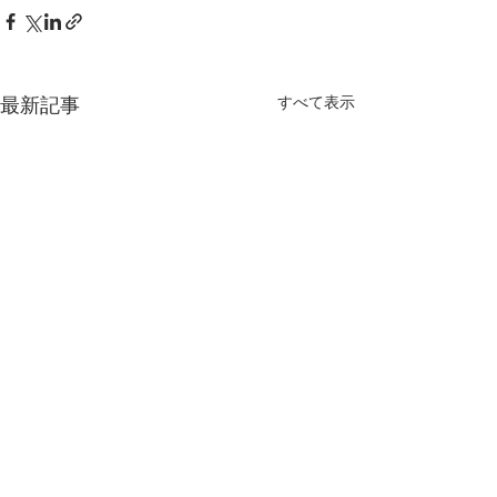
最新記事
すべて表示
お問合せについて
GWはお休みさ
す
チューリップが満開で、藤の