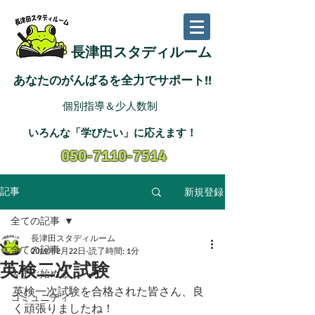
長津田スタディルーム
あなたのがんばるを全力でサポート!!
個別指導＆少人数制
いろんな「学びたい
」に応えます
！
050-7110-7514
新規登録
記事
全ての記事
長津田スタディルーム
全ての記事
2019年2月22日
読了時間: 1分
英検二次試験
今すぐ始める
英検一次試験を合格された皆さん、良
コミュニティ
く頑張りましたね！