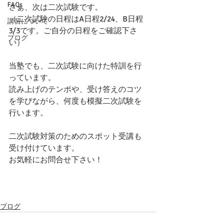
FAQs
さぁ、次は二次試験です。
（二次試験の日程はA日程2/24、B日程
講習について
3/3です。ご自分の日程をご確認下さ
ブログ
い）
当塾でも、二次試験に向けた特訓を行
っています。
読み上げのテンポや、受け答えのコツ
を学びながら、何度も模擬二次試験を
行います。
二次試験対策のためのスポット受講も
受け付けています。
お気軽にお問合せ下さい！
ブログ