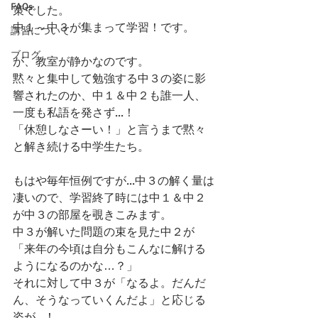
FAQs
策でした。
中１～中３が集まって学習！です。
講習について
ブログ
が、教室が静かなのです。
黙々と集中して勉強する中３の姿に影
響されたのか、中１＆中２も誰一人、
一度も私語を発さず...！
「休憩しなさーい！」と言うまで黙々
と解き続ける中学生たち。
もはや毎年恒例ですが...中３の解く量は
凄いので、学習終了時には中１＆中２
が中３の部屋を覗きこみます。
中３が解いた問題の束を見た中２が
「来年の今頃は自分もこんなに解ける
ようになるのかな…？」
それに対して中３が「なるよ。だんだ
ん、そうなっていくんだよ」と応じる
姿が...！