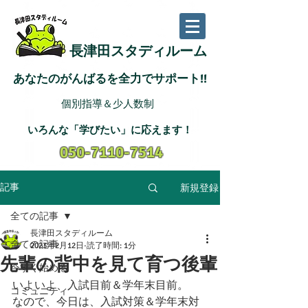
長津田スタディルーム
あなたのがんばるを全力でサポート!!
個別指導＆少人数制
いろんな「学びたい
」に応えます
！
050-7110-7514
新規登録
記事
全ての記事
長津田スタディルーム
全ての記事
2023年2月12日
読了時間: 1分
先輩の背中を見て育つ後輩
今すぐ始める
いよいよ、入試目前＆学年末目前。
コミュニティ
なので、今日は、入試対策＆学年末対